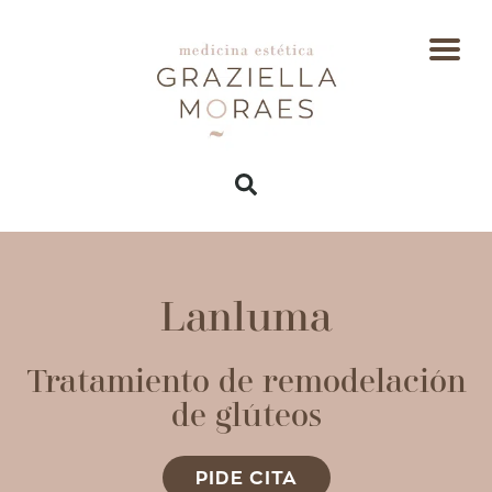
Lanluma
Tratamiento de remodelación
de glúteos
PIDE CITA