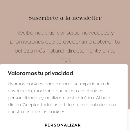
Suscríbete a la newsletter
Recibe noticias, consejos, novedades y
promociones que te ayudarán a obtener tu
belleza más natural; directamente en tu
mail.
Valoramos tu privacidad
¡SUSCRÍBETE!
Usamos cookies para mejorar su experiencia de
navegación, mostrarle anuncios o contenidos
personalizados y analizar nuestro tráfico. Al hacer
clic en “Aceptar todo” usted da su consentimiento a
nuestro uso de las cookies.
© GRAZIELLA MORAES MEDICINA ESTÉTICA
PERSONALIZAR