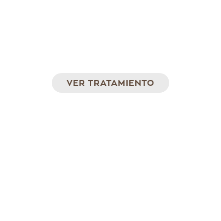
Coolsculpting
Frío controlado para eliminar la grasa
localizada definitivamente
VER TRATAMIENTO
Accent Prime