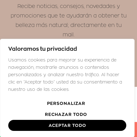
Recibe noticias, consejos, novedades y
promociones que te ayudarán a obtener tu
belleza más natural; directamente en tu
mail.
Valoramos tu privacidad
¡SUSCRÍBETE!
Usamos cookies para mejorar su experiencia de
navegación, mostrarle anuncios o contenidos
personalizados y analizar nuestro tráfico. Al hacer
clic en “Aceptar todo” usted da su consentimiento a
nuestro uso de las cookies.
© GRAZIELLA MORAES MEDICINA ESTÉTICA
PERSONALIZAR
Aviso Legal
Política de Privacidad
Configurar Cookies
RECHAZAR TODO
ACEPTAR TODO
PIDE CITA