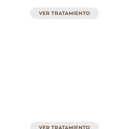
VER TRATAMIENTO
Hidrolipoclasia
Inyecciones para facilitar la rotura de la grasa
localizada con ultrasonidos
VER TRATAMIENTO