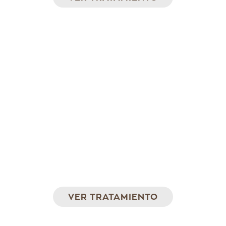
LPG Medical
Tecnología de vanguardia para mejorar
arrugas, piel flácida y la grasa localizada más
rebelde
VER TRATAMIENTO