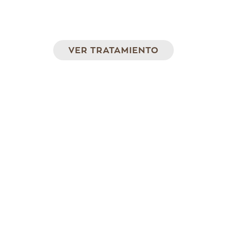
Ultrasonidos y radiofrecuencia para eliminar
la grasa localizada y la flacidez
VER TRATAMIENTO
Imperium
Ultrasonidos, radiofrecuencia y
diatermocontracción para la grasa localizada,
flacidez y celulitis.