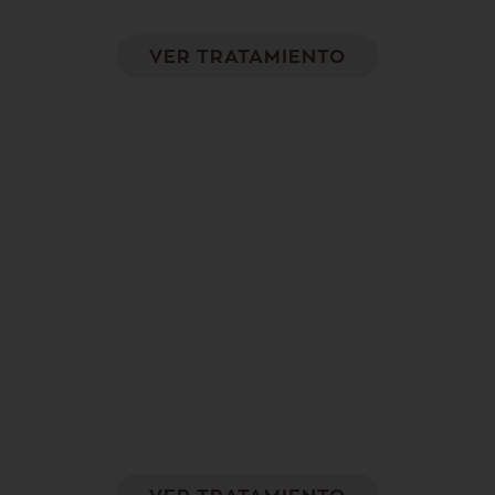
VER TRATAMIENTO
CoolSculpting®
El coolsculpting en brazos elimina la grasa
acumulada de manera definitiva