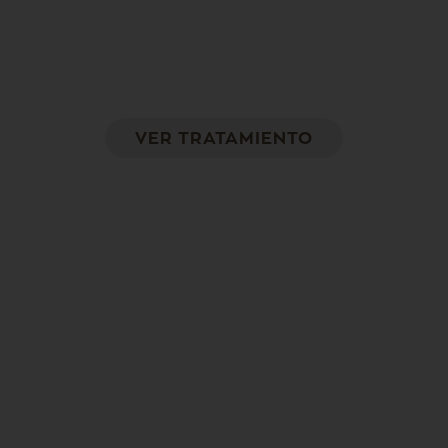
LPG
Actúa sobre las acumulaciones de grasa
rebeldes y la calidad de la piel
VER TRATAMIENTO
Ondas de choque