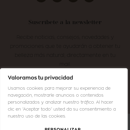
Suscríbete a la newsletter
Recibe noticias, consejos, novedades y
promociones que te ayudarán a obtener tu
belleza más natural; directamente en tu
mail.
Valoramos tu privacidad
¡SUSCRÍBETE!
Usamos cookies para mejorar su experiencia de
navegación, mostrarle anuncios o contenidos
personalizados y analizar nuestro tráfico. Al hacer
clic en “Aceptar todo” usted da su consentimiento a
nuestro uso de las cookies.
© GRAZIELLA MORAES MEDICINA ESTÉTICA
PERSONALIZAR