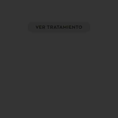
Mejora la circulación reduciendo tanto la
grasa localizada como la celulitis
VER TRATAMIENTO
Vivace
Rejuvenecimiento facial con radiofrecuencia
fraccionada. Piel más firme, tersa y suave.