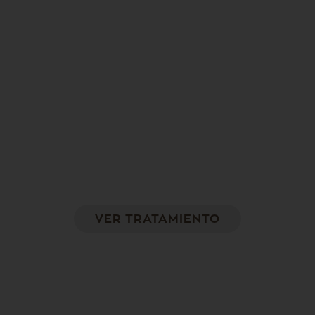
Biodermogénesis
Consigue aumentar la elasticidad y turgencia
de la piel, remodelando el área tratada
VER TRATAMIENTO