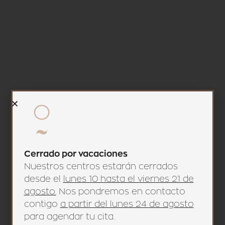
Imperium
La diatermocontracción unida a la
radiofrecuencia, una buena combinación para
solucionar la flacidez en brazos.
VER TRATAMIENTO
Cerrado por vacaciones
Nuestros centros estarán cerrados
desde el
lunes 10 hasta el viernes 21 de
agosto.
Nos pondremos en contacto
contigo
a partir del lunes 24 de agosto
para agendar tu cita.