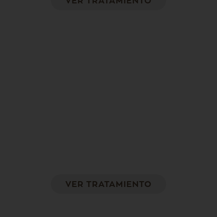
VER TRATAMIENTO
Hidroxiapatita cálcica – Radiesse
Reafirma los brazos y define el contorno de la
zona
VER TRATAMIENTO