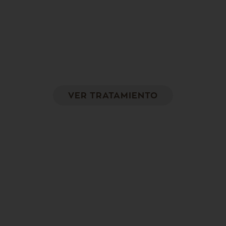
Mesoterapia en brazos
Para aquellos pacientes que presentan
flacidez, celulitis o que quieran disminuir el
volumen de sus brazos
VER TRATAMIENTO
Hilos Aptos