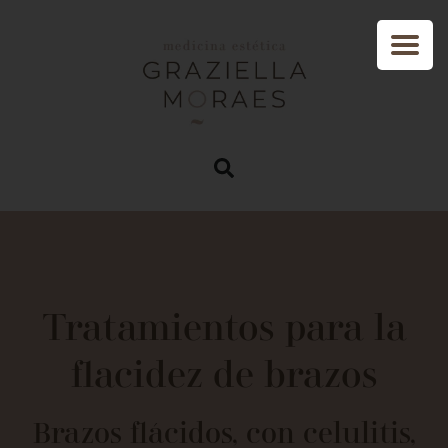
Tratamientos para la
flacidez de brazos
Brazos flácidos, con celulitis,