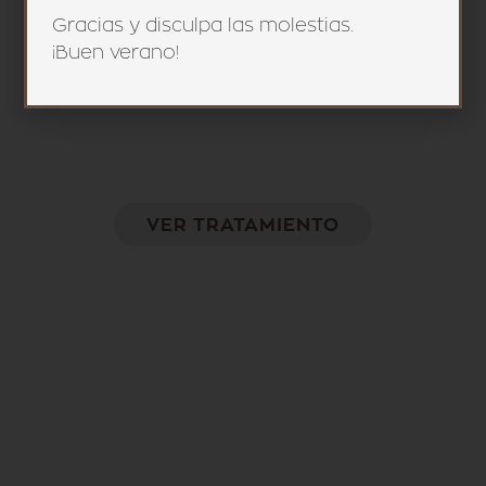
Gracias y disculpa las molestias.
¡Buen verano!
Indiba
Tratamiento para mejorar la elasticidad del
tejido
VER TRATAMIENTO