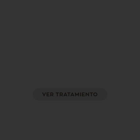
Hilos Tensores APTOS
Tensado corporal sin cirugía
VER TRATAMIENTO