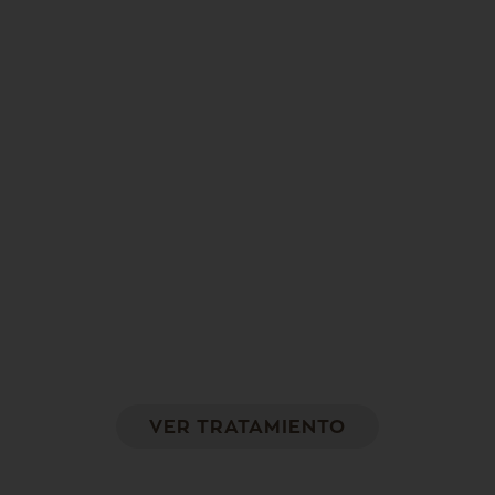
Tratamiento Remodeling
Reduce la flacidez y la celulitis tonificando los
músculos
VER TRATAMIENTO