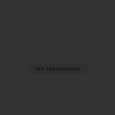
Radiesse – Hidroxiapatita cálcica
Producción de colágeno a nivel profundo
VER TRATAMIENTO