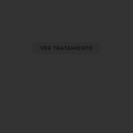
Mejora la microcirculación sanguínea, la piel
de naranja, la celulitis, reduce los tejidos
grasos y disminuye la flacidez y las estrías.
VER TRATAMIENTO
Biodermogénesis