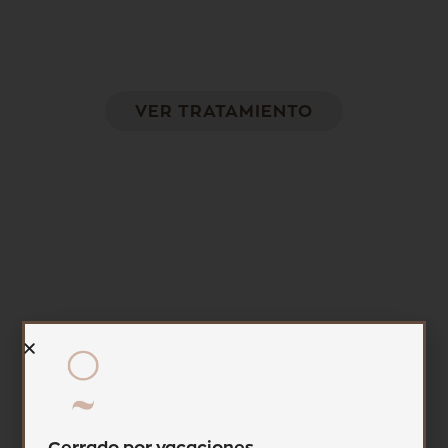
Aumenta la elasticidad y turgencia de la piel,
remodelando el área tratada
VER TRATAMIENTO
INDIBA®
Calienta las capas más profundas de la piel,
estimulando el colágeno, la elastina y