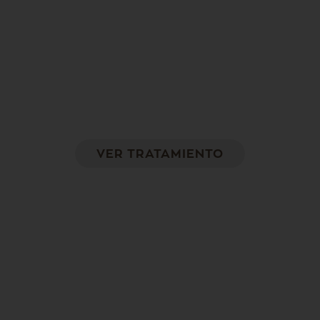
Vivace
Remodelación de la piel profunda en
abdomen y brazos
VER TRATAMIENTO
Carboxiterapia