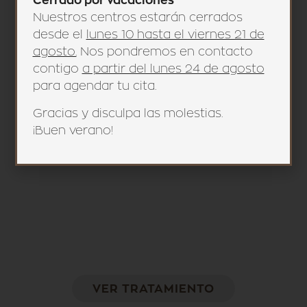
Cerrado por vacaciones
proteínas esenciales.
Nuestros centros estarán cerrados
desde el
lunes 10 hasta el viernes 21 de
VER TRATAMIENTO
agosto.
Nos pondremos en contacto
contigo
a partir del lunes 24 de agosto
para agendar tu cita.
Gracias y disculpa las molestias.
¡Buen verano!
Accent Prime
Utiliza la energía de radiofrecuencia de alta
potencia para elevar y tensar la piel
VER TRATAMIENTO