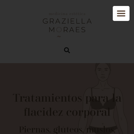
Tratamientos para la
flacidez corporal
Piernas, glúteos, muslos,