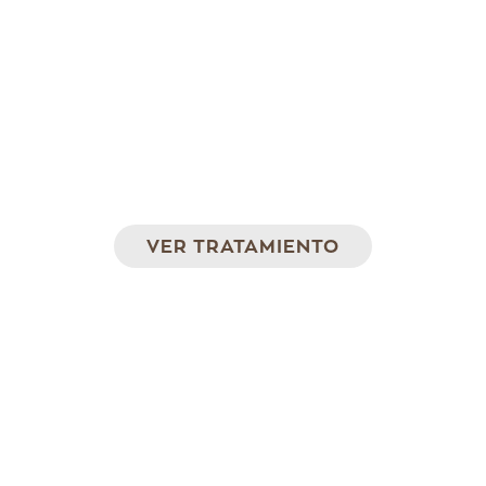
Luz Pulsada Intensa (IPL)
Eficacia para la eliminación de manchas
VER TRATAMIENTO