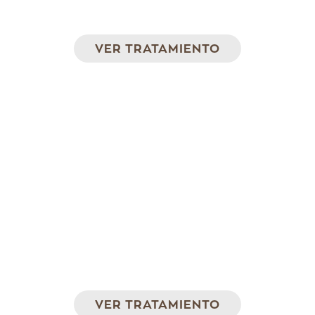
fraccionada. Piel más firme, tersa y suave.
VER TRATAMIENTO
Hilos Tensores Aptos
Efecto lifting de la piel sin cirugía
VER TRATAMIENTO