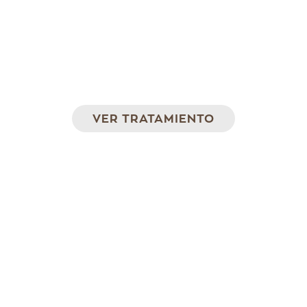
Neodimio Yag
Láser para la eliminación de las lesiones
pigmentadas
VER TRATAMIENTO
Super Bust