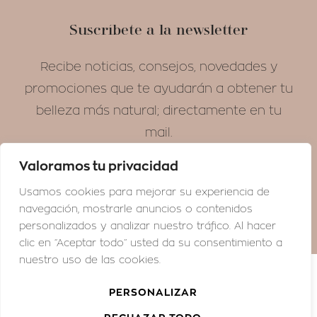
Suscríbete a la newsletter
Recibe noticias, consejos, novedades y
promociones que te ayudarán a obtener tu
belleza más natural; directamente en tu
mail.
Valoramos tu privacidad
¡SUSCRÍBETE!
Usamos cookies para mejorar su experiencia de
navegación, mostrarle anuncios o contenidos
personalizados y analizar nuestro tráfico. Al hacer
clic en “Aceptar todo” usted da su consentimiento a
nuestro uso de las cookies.
© GRAZIELLA MORAES MEDICINA ESTÉTICA
PERSONALIZAR
Aviso Legal
Política de Privacidad
Configurar Cookies