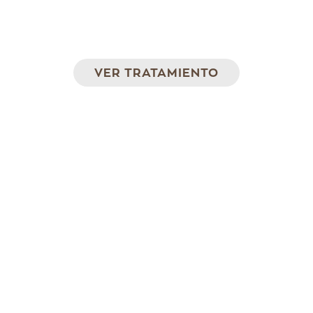
Ácido hialurónico para hidratar y suavizar las
arrugas del escote
VER TRATAMIENTO
Vivace
Rejuvenecimiento facial con radiofrecuencia