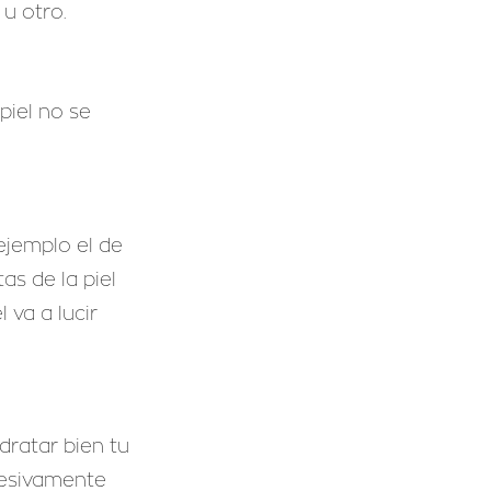
u otro.
piel no se
ejemplo el de
as de la piel
va a lucir
dratar bien tu
xcesivamente