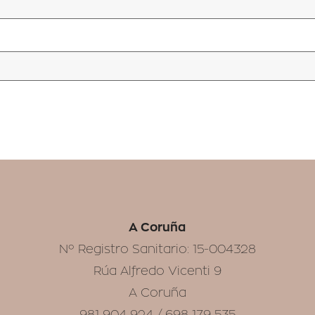
A Coruña
Nº Registro Sanitario: 15-004328
Rúa Alfredo Vicenti 9
A Coruña
981 904 924 / 698 179 535