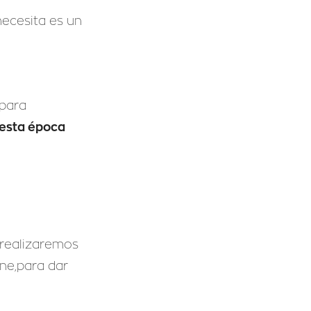
necesita es un
 para
 esta época
 realizaremos
cne,para dar