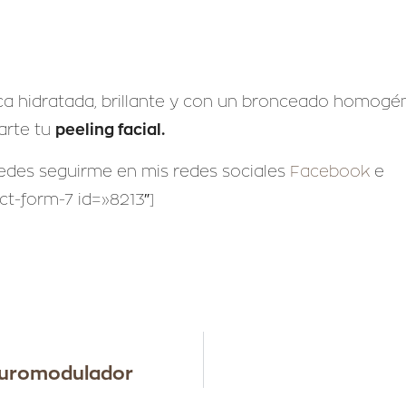
uzca hidratada, brillante y con un bronceado homogé
peeling facial.
arte tu
uedes seguirme en mis redes sociales
Facebook
e
t-form-7 id=»8213″]
Neuromodulador