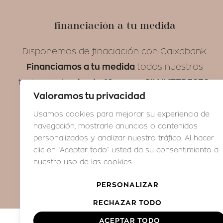
financiación a tu medida
Disponemos de finaciación con Caixabank.
Financiamos a tu medida
todos nuestros
hasta 12 meses SIN INTERESES.
tratamientos
Valoramos tu privacidad
Usamos cookies para mejorar su experiencia de
navegación, mostrarle anuncios o contenidos
personalizados y analizar nuestro tráfico. Al hacer
clic en “Aceptar todo” usted da su consentimiento a
nuestro uso de las cookies.
PERSONALIZAR
RECHAZAR TODO
ACEPTAR TODO