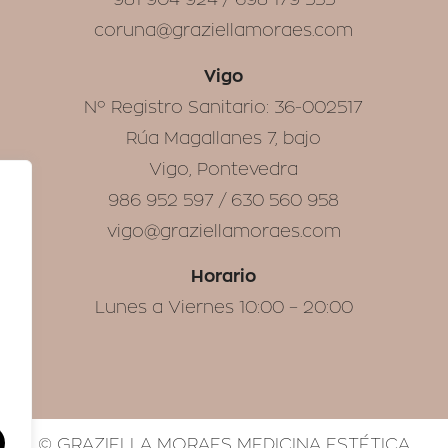
coruna@graziellamoraes.com
Vigo
Nº Registro Sanitario: 36-002517
Rúa Magallanes 7, bajo
Vigo, Pontevedra
986 952 597 / 630 560 958
vigo@graziellamoraes.com
Horario
Lunes a Viernes 10:00 – 20:00
© GRAZIELLA MORAES MEDICINA ESTÉTICA