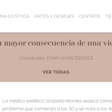
INA ESTÉTICA
ANTES Y DESPUÉS
CENTROS
TI
 la mayor consecuencia de una vi
consalud.es
,
Estetic.es
08/30/2023
VER TODAS
La médico estético Graziella Moraes explica cómo 
problema que comienza a los 30 y se nota a los 40 