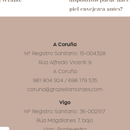
l verano?
dispositivos puede hace
piel envejezca antes?
A Coruña
Nº Registro Sanitario: 15-004328
Rúa Alfredo Vicenti 9
A Coruña
981 904 924 / 698 179 535
coruna@graziellamoraes.com
Vigo
Nº Registro Sanitario: 36-002517
Rúa Magallanes 7, bajo
Vigo, Pontevedra