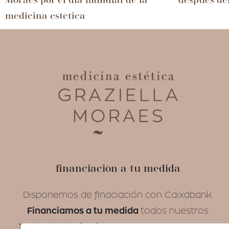
Moraes por el día mundial de la
después de
medicina estética
financiación a tu medida
Disponemos de finaciación con Caixabank.
Financiamos a tu medida
todos nuestros
hasta 12 meses SIN INTERESES.
tratamientos