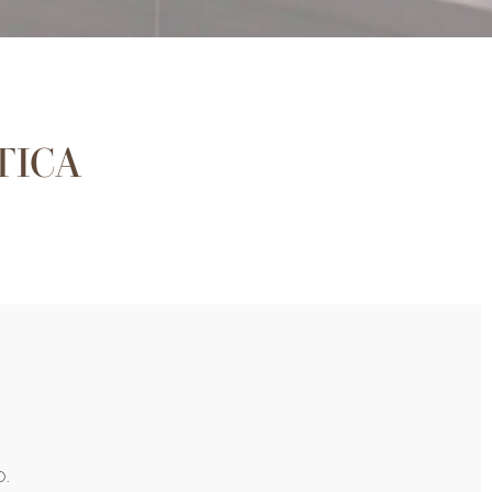
TICA
.