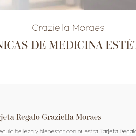
Graziella Moraes
ÍNICAS DE MEDICINA ESTÉ
S
S
S
jeta Regalo Graziella Moraes
quia belleza y bienestar con nuestra Tarjeta Regalo