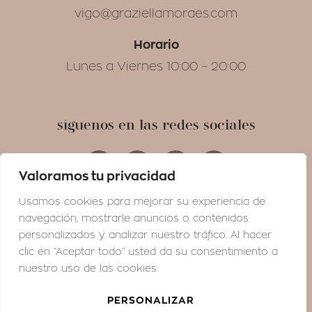
vigo@graziellamoraes.com
Horario
Lunes a Viernes 10:00 – 20:00
síguenos en las redes sociales
Valoramos tu privacidad
Usamos cookies para mejorar su experiencia de
navegación, mostrarle anuncios o contenidos
Suscríbete a la newsletter
personalizados y analizar nuestro tráfico. Al hacer
clic en “Aceptar todo” usted da su consentimiento a
Recibe noticias, consejos, novedades y
nuestro uso de las cookies.
promociones que te ayudarán a obtener tu
PERSONALIZAR
belleza más natural; directamente en tu