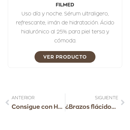
FILMED
Uso día y noche. Sérum ultraligero,
refrescante, imán de hidratación. Ácido
hialurónico al 25% para piel tersa y
cómoda.
VER PRODUCTO
ANTERIOR
SIGUIENTE
Consigue con HYDRAFACIAL la mejor piel de tu vida!
¿Brazos flácidos y arrugados? Te contamos cómo solucionarlo