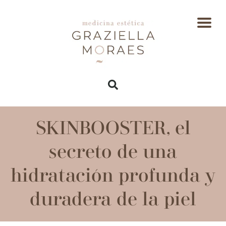
SKINBOOSTER, el
secreto de una
hidratación profunda y
duradera de la piel